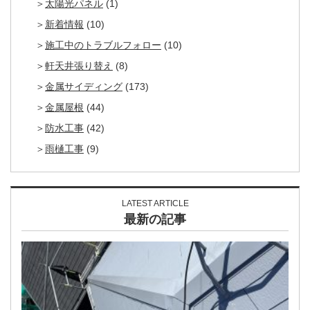
太陽光パネル
(1)
新着情報
(10)
施工中のトラブルフォロー
(10)
軒天井張り替え
(8)
金属サイディング
(173)
金属屋根
(44)
防水工事
(42)
雨樋工事
(9)
LATEST ARTICLE
最新の記事