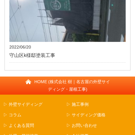
2022/06/20
守山区k様邸塗装工事
HOME (株式会社 樹｜名古屋の外壁サイ
ディング・屋根工事)
▷ 外壁サイディング
▷ 施工事例
▷ コラム
▷ サイディング価格
▷ よくある質問
▷ お問い合わせ