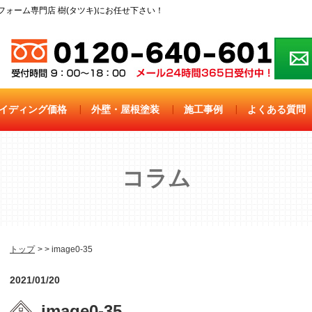
ォーム専門店 樹(タツキ)にお任せ下さい！
イディング価格
|
外壁・屋根塗装
|
施工事例
|
よくある質問
コラム
トップ
image0-35
2021/01/20
image0-35