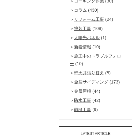
コーキング作業
(30)
コラム
(430)
リフォーム工事
(24)
塗装工事
(108)
太陽光パネル
(1)
新着情報
(10)
施工中のトラブルフォロ
ー
(10)
軒天井張り替え
(8)
金属サイディング
(173)
金属屋根
(44)
防水工事
(42)
雨樋工事
(9)
LATEST ARTICLE