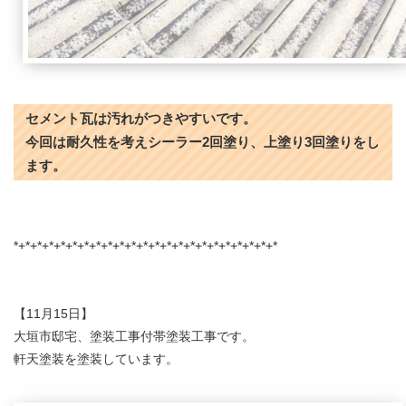
セメント瓦は汚れがつきやすいです。
今回は耐久性を考えシーラー2回塗り、上塗り3回塗りをし
ます。
*+*+*+*+*+*+*+*+*+*+*+*+*+*+*+*+*+*+*+*+*+*+*
【11月15日】
大垣市邸宅、塗装工事付帯塗装工事です。
軒天塗装を塗装しています。