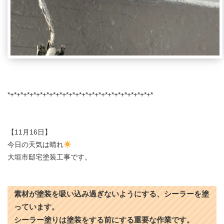
*+*+*+*+*+*+*+*+*+*+*+*+*+*+*+*+*+*+*+*+*+*+*
【11月16日】
今日の天気は晴れ
大垣市邸宅塗装工事です。
素材が塗装を吸い込み過ぎないようにする、シーラーを塗
っています。
シーラー塗りは塗装をする前にする重要な作業です。