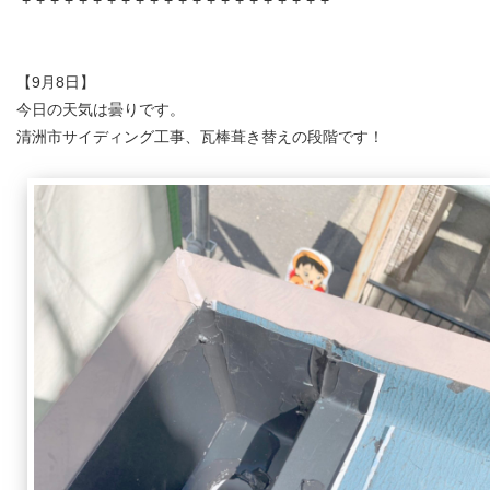
*+*+*+*+*+*+*+*+*+*+*+*+*+*+*+*+*+*+*+*+*+*+*
【9月8日】
今日の天気は曇りです。
清洲市サイディング工事、瓦棒葺き替えの段階です！